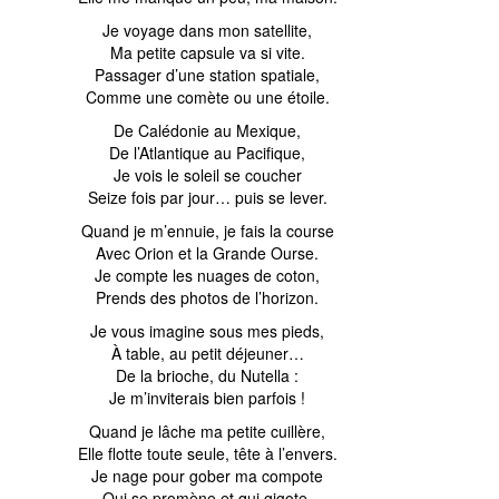
Je voyage dans mon satellite,
Ma petite capsule va si vite.
Passager d’une station spatiale,
Comme une comète ou une étoile.
De Calédonie au Mexique,
De l’Atlantique au Pacifique,
Je vois le soleil se coucher
Seize fois par jour… puis se lever.
Quand je m’ennuie, je fais la course
Avec Orion et la Grande Ourse.
Je compte les nuages de coton,
Prends des photos de l’horizon.
Je vous imagine sous mes pieds,
À table, au petit déjeuner…
De la brioche, du Nutella :
Je m’inviterais bien parfois !
Quand je lâche ma petite cuillère,
Elle flotte toute seule, tête à l’envers.
Je nage pour gober ma compote
Qui se promène et qui gigote.