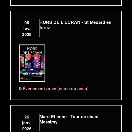
HORS DE L'ÉCRAN - St Medard en
06
forez
fév.
2026
🔒 Événement privé (école ou asso)
Marc-Etienne - Tour de chant -
26
Messimy
janv.
2026