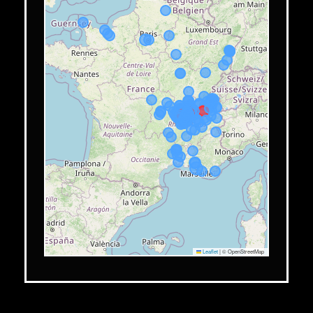
Leaflet
|
© OpenStreetMap