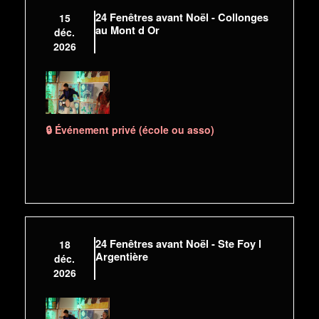
24 Fenêtres avant Noël - Collonges
15
au Mont d Or
déc.
2026
🔒 Événement privé (école ou asso)
24 Fenêtres avant Noël - Ste Foy l
18
Argentière
déc.
2026