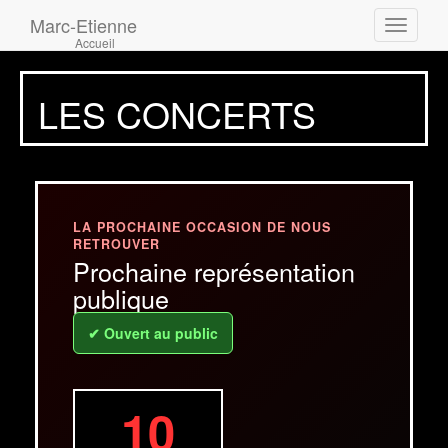
Marc-Etienne
Toggle
Accueil
navigati
LES CONCERTS
LA PROCHAINE OCCASION DE NOUS
RETROUVER
Prochaine représentation
publique
✔ Ouvert au public
10